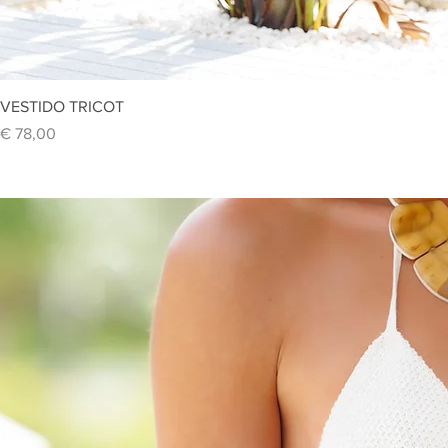
Vi
VESTIDO TRICOT
Preço
€ 78,00