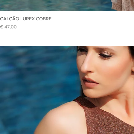
Vi
CALÇÃO LUREX COBRE
Preço
€ 47,00