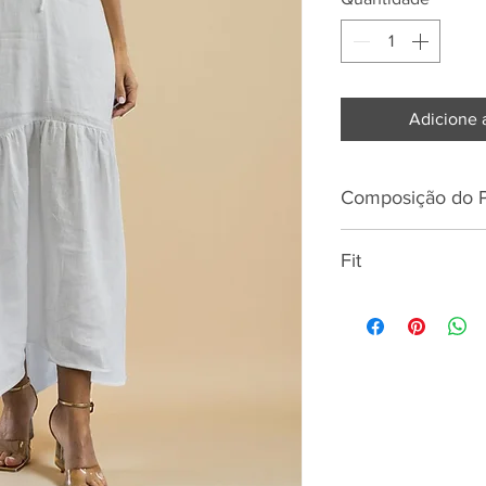
Adicione 
Composição do 
100% LINHO
Fit
Altura
Busto
Cintura
Anca