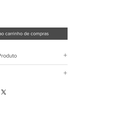
ao carrinho de compras
Produto
178 cm
85 cm
60 cm
91cm