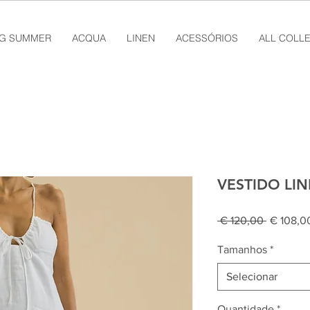
NG SUMMER
ACQUA
LINEN
ACESSÓRIOS
ALL COLL
VESTIDO LI
Preço
 € 120,00 
€ 108,0
normal
Tamanhos
*
Selecionar
Quantidade
*