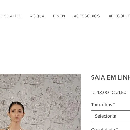
NG SUMMER
ACQUA
LINEN
ACESSÓRIOS
ALL COLL
SAIA EM LI
Preço
P
 € 43,00 
€ 21,50
normal
p
Tamanhos
*
Selecionar
Quantidade
*