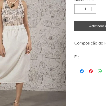
Adicione 
Composição do 
55%LINHO 45%A
Fit
Altura
Busto
Cintura
Anca