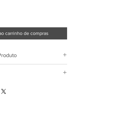
ao carrinho de compras
Produto
LGODÃO
173 cm
77 cm
58 cm
90cm