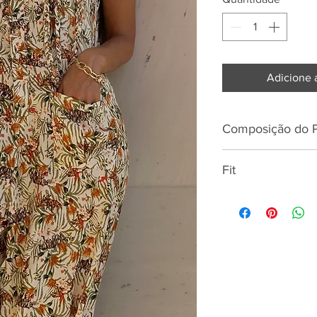
Adicione 
Composição do 
100% Viscose
Fit
Altura
Busto
Cintura
Anca