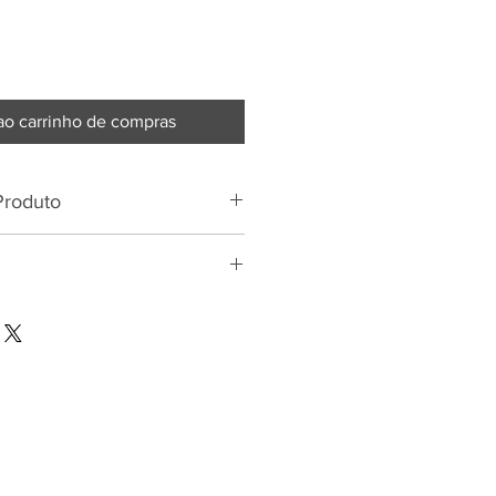
ao carrinho de compras
Produto
167 cm
86 cm
66 cm
92 cm