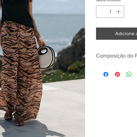
Adicione 
Composição do 
PES REC