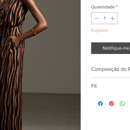
Quantidade
*
Esgotado
Notifique-me 
Composição do 
98% POLIESTER
Fit
Altura
Busto
Cintura