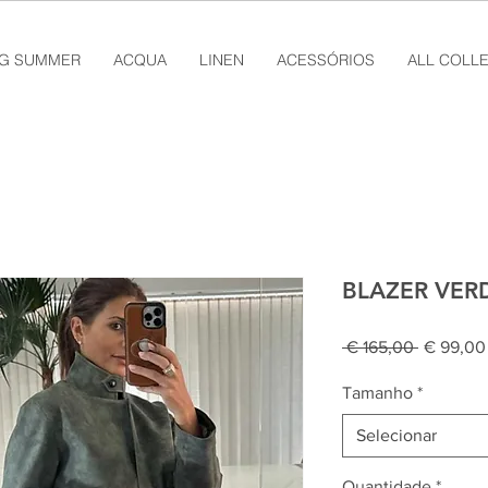
NG SUMMER
ACQUA
LINEN
ACESSÓRIOS
ALL COLL
BLAZER VER
Preço
 € 165,00 
€ 99,00
normal
Tamanho
*
Selecionar
Quantidade
*