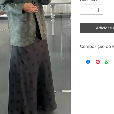
Adicione 
Composição do 
50%PU 50%PES